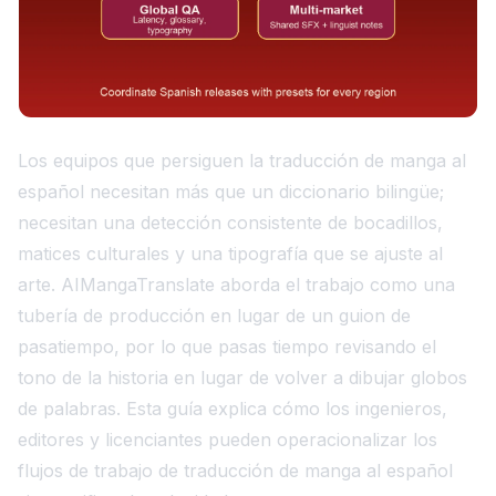
Los equipos que persiguen la
traducción de manga al
español
necesitan más que un diccionario bilingüe;
necesitan una detección consistente de bocadillos,
matices culturales y una tipografía que se ajuste al
arte. AIMangaTranslate aborda el trabajo como una
tubería de producción en lugar de un guion de
pasatiempo, por lo que pasas tiempo revisando el
tono de la historia en lugar de volver a dibujar globos
de palabras. Esta guía explica cómo los ingenieros,
editores y licenciantes pueden operacionalizar los
flujos de trabajo de traducción de manga al español