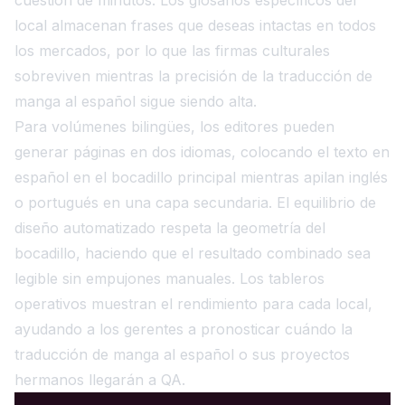
local almacenan frases que deseas intactas en todos
los mercados, por lo que las firmas culturales
sobreviven mientras la precisión de la traducción de
manga al español sigue siendo alta.
Para volúmenes bilingües, los editores pueden
generar páginas en dos idiomas, colocando el texto en
español en el bocadillo principal mientras apilan inglés
o portugués en una capa secundaria. El equilibrio de
diseño automatizado respeta la geometría del
bocadillo, haciendo que el resultado combinado sea
legible sin empujones manuales. Los tableros
operativos muestran el rendimiento para cada local,
ayudando a los gerentes a pronosticar cuándo la
traducción de manga al español o sus proyectos
hermanos llegarán a QA.