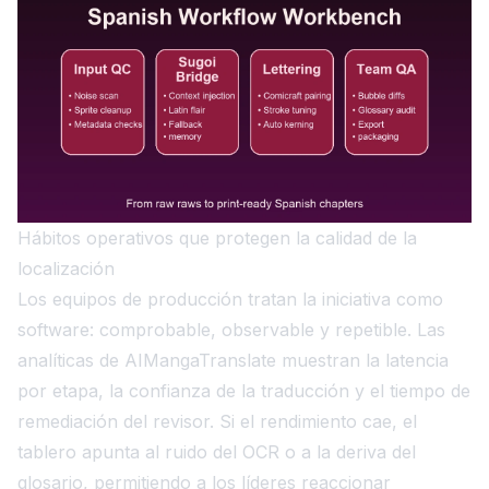
Hábitos operativos que protegen la calidad de la
localización
Los equipos de producción tratan la iniciativa como
software: comprobable, observable y repetible. Las
analíticas de AIMangaTranslate muestran la latencia
por etapa, la confianza de la traducción y el tiempo de
remediación del revisor. Si el rendimiento cae, el
tablero apunta al ruido del OCR o a la deriva del
glosario, permitiendo a los líderes reaccionar