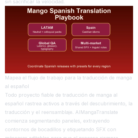
sin sacrificar la velocidad.
Mapea el flujo de trabajo para la traducción de manga
al español
Todo proyecto fiable de traducción de manga al
español rastrea activos a través del descubrimiento, la
traducción y el reensamblaje. AIMangaTranslate
comienza segmentando paneles, extrayendo
contornos de bocadillos y etiquetando SFX con
máscaras editables para que el proceso siempre